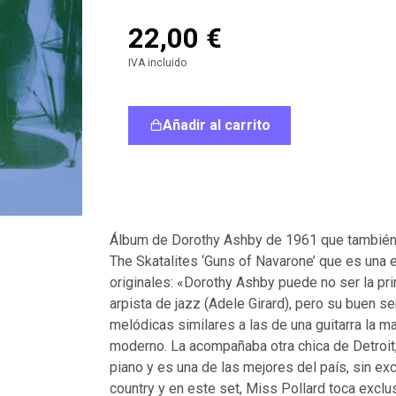
FOLK-ROCK (00S-NOW)
STONER / DOOM
22,00
€
SOUL / RNB
METAL
IVA incluido
FUNK
INDUSTRIAL
AFRO-FUNK / AFROBEAT
GOTH/DARKWAVE/MINIMA
Añadir al carrito
LATIN / BRAZILIAN
SYNTH-POP
JAZZ-ROCK
ROCKNROLL
JAZZ-FUNK
EXOTICA
Álbum de Dorothy Ashby de 1961 que también p
The Skatalites ‘Guns of Navarone’ que es una e
originales: «Dorothy Ashby puede no ser la pri
arpista de jazz (Adele Girard), pero su buen se
melódicas similares a las de una guitarra la 
moderno. La acompañaba otra chica de Detroit, T
piano y es una de las mejores del país, sin ex
country y en este set, Miss Pollard toca exclu