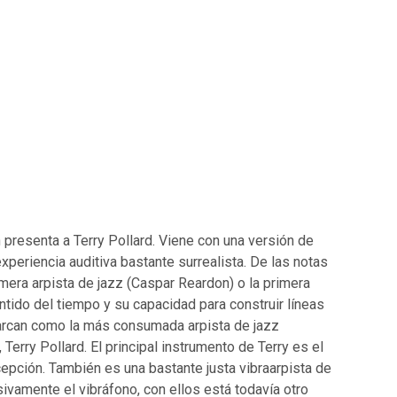
FLAMENCO-ROCK/RUMBA
POWER-POP
CAMISETAS
LIBROS
resenta a Terry Pollard. Viene con una versión de
xperiencia auditiva bastante surrealista. De las notas
mera arpista de jazz (Caspar Reardon) o la primera
ntido del tiempo y su capacidad para construir líneas
marcan como la más consumada arpista de jazz
erry Pollard. El principal instrumento de Terry es el
cepción. También es una bastante justa vibraarpista de
sivamente el vibráfono, con ellos está todavía otro