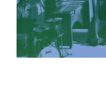
PSYCHEDELIC(60S-70S)
PSYCHEDELIC(80S-90S)
PSYCHEDELIC(00S-NOW)
PROGRESSIVE(60S-70S)
PROGRESSIVE(80S-90S)
PROGRESSIVE(00S-NOW)
HARD-ROCK (60S-70S)