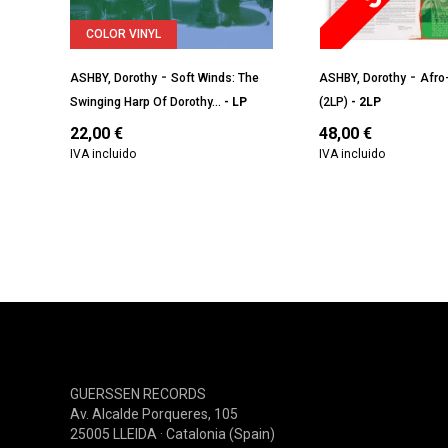
COLOR VINYL
-
-
ASHBY, Dorothy
Soft Winds: The
ASHBY, Dorothy
Afro
Swinging Harp Of Dorothy...
- LP
(2LP)
- 2LP
22,00
€
48,00
€
IVA incluido
IVA incluido
GUERSSEN RECORDS
Av. Alcalde Porqueres, 105
25005 LLEIDA · Catalonia (Spain)